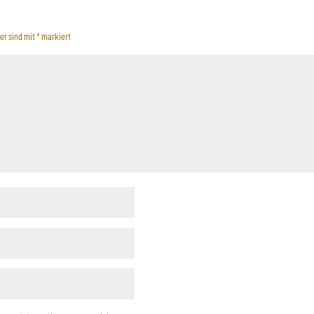
er sind mit
*
markiert