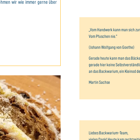
ehmen wir wie immer gerne über
„Vom Handwerk kann man sich zur
Vom Pfuschen nie.“
(Johann Wolfgang von Goethe)
Gerade heute kann man das Bäcker
gerade hier keine Selbstverständl
an das Backwarium, ein Kleinod d
Martin Sachse
Liebes Backwarium-Team,
vielen Dank! Heute kam rechtzeiti