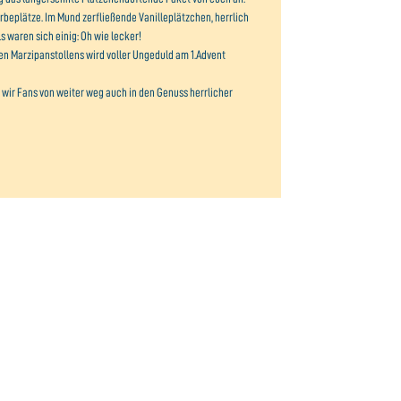
rbeplätze. Im Mund zerfließende Vanilleplätzchen, herrlich
 waren sich einig: Oh wie lecker!
n Marzipanstollens wird voller Ungeduld am 1.Advent
ir Fans von weiter weg auch in den Genuss herrlicher