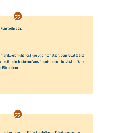
 Kunst erheben.
handwerk nicht hoch genug einschätzen, denn Qualität ist
ichkeit mehr. In diesem Verständnis meinen herzlichen Dank
er Bäckerkunst.
g das langersehnte Plätzchenduftende Paket von euch an.