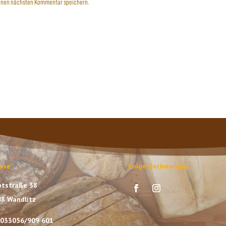
einen nächsten Kommentar speichern.
sse
Folge Backwarium
tstraße 38
8 Wandlitz
: 033056/909 601