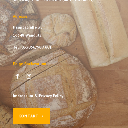
Adresse
Hauptstraße 38
16348 Wandlitz
Tel.: 033056/909 601
Folge Backwarium
Impressum & Privacy Policy
KONTAKT