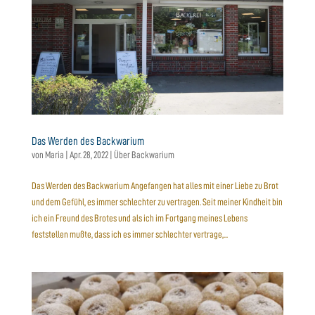
Das Werden des Backwarium
von
Maria
|
Apr. 28, 2022
|
Über Backwarium
Das Werden des Backwarium Angefangen hat alles mit einer Liebe zu Brot
und dem Gefühl, es immer schlechter zu vertragen. Seit meiner Kindheit bin
ich ein Freund des Brotes und als ich im Fortgang meines Lebens
feststellen mußte, dass ich es immer schlechter vertrage,...