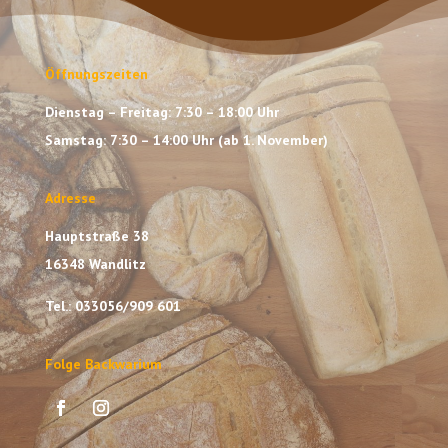
Öffnungszeiten
Dienstag – Freitag: 7:30 – 18:00 Uhr
Samstag: 7:30 – 14:00 Uhr (ab 1. November)
Adresse
Hauptstraße 38
16348 Wandlitz
Tel.: 033056/909 601
Folge Backwarium